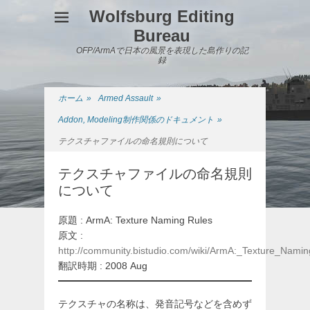
Wolfsburg Editing
Bureau
OFP/ArmAで日本の風景を表現した島作りの記
録
ホーム
»
Armed Assault
»
Addon, Modeling制作関係のドキュメント
»
テクスチャファイルの命名規則について
テクスチャファイルの命名規則
について
原題 : ArmA: Texture Naming Rules
原文 :
http://community.bistudio.com/wiki/ArmA:_Texture_Nami
翻訳時期 : 2008 Aug
テクスチャの名称は、発音記号などを含めず