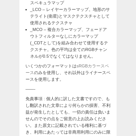
スペキュラマップ
_LCO – レイヤーカラーマップ。地形のサ
テライト(衛星)とマスクテクスチャとして
使用されるテクスチャ
_MCO – 複合カラーマップ、フェードア
ウトフィルターなしにカラーマップ
(_CDTとして)を組み合わせて使用するテ
クスチャ。色の平均は全てのRGBチャン
ネルが0.5でなくてはなりません。
いくつかのフォーマットは
sRGBカラースペ
ース
のみを使用し、それ以外はライナースペ
ースを使用します。
——-
免責事項 : 個人的に訳した文書ですので、も
し翻訳された文章により何らかの損害、不利
益が発生したとしても、一切の責任は負いま
せんのでその点をご留意の上お読みくださ
い。また原文に記載されている権利に基づ
き、利用にあたっては非商用利用にのみに限