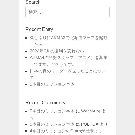
ビ
Search
ゲ
検
ー
索:
シ
ョ
Recent Entry
ン
久しぶりにARMA3で北海道マップを起動
したら
2024年6月の勝利を忘れない
ARMA4の開発スタッフ（アニメ）を募集
してます、だそうです。
日本の真のリーダーが去ったことについ
て
5本目のミッション本体
Recent Comments
5本目のミッション本体
に
Wolfsburg
よ
り
5本目のミッション本体
に
POLPOX
より
4本目のミッションのOutroが出来まし