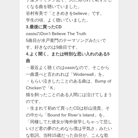
くなる曲を聴いていました。
谷村有美で「ときめきをbelieve」です。
学生の頃、よく聴いていました。
3.最後に買ったCD
oasisのDon’t Believe The Truth
5曲目が水戸黄門のテーマソングみたいで
す。好きなのは9曲目です。
4.よく聞く、または特別な思い入れのある5
曲
・最近よく聴くのはoasisなので、そこから
一曲選べと言われれば「Woderwall」を。
・もらい泣きしたことのある曲は、Bump of
Chickenで「K」
猫を飼ったことのある人間には泣けてしまう
のです。
・生まれて初めて買ったCDは杉山清貴。そ
の中から「Bound for River’s Island」を。
「同棲してた彼女が海外留学しちゃって悲し
いけど君の夢のためなら僕は平気さ」みたい
な歌詞。当時15歳だった自分が、こんな歌