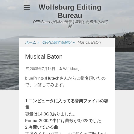
Wolfsburg Editing
Bureau
OFP/ArmAで日本の風景を表現した島作りの記
録
ホーム
»
OFPに関する雑記
»
Musical Baton
Musical Baton
投
投
2005年7月14日
Wolfsburg
稿
稿
bluePrint
のHutechさんからご指名頂いたの
日
者
で、回答してみます。
1.コンピュータに入ってる音楽ファイルの容
量
容量は14.0GBありました。
Foobar2000の中には曲数が3,028でした。
2.今聞いている曲
丁度タイミング悪く、人に知られて恥ずかし