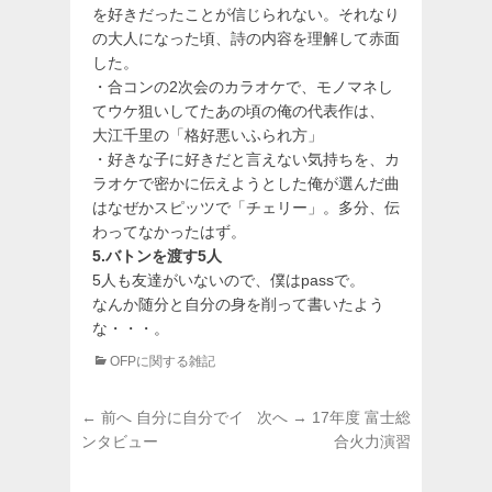
を好きだったことが信じられない。それなり
の大人になった頃、詩の内容を理解して赤面
した。
・合コンの2次会のカラオケで、モノマネし
てウケ狙いしてたあの頃の俺の代表作は、
大江千里の「格好悪いふられ方」
・好きな子に好きだと言えない気持ちを、カ
ラオケで密かに伝えようとした俺が選んだ曲
はなぜかスピッツで「チェリー」。多分、伝
わってなかったはず。
5.バトンを渡す5人
5人も友達がいないので、僕はpassで。
なんか随分と自分の身を削って書いたよう
な・・・。
カ
OFPに関する雑記
テ
ゴ
投
前
次
← 前へ
自分に自分でイ
次へ →
17年度 富士総
リ
稿
の
の
ンタビュー
合火力演習
ー
投
投
ナ
稿:
稿: