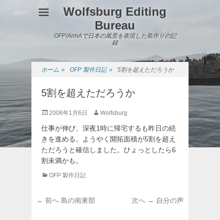
Wolfsburg Editing
Bureau
OFP/ArmAで日本の風景を表現した島作りの記
録
ホーム
»
OFP 製作日記
»
5割を超えただろうか
5割を超えただろうか
投
投
2006年1月6日
Wolfsburg
稿
稿
仕事が伸び、深夜1時に帰宅するも昨日の続
日
者
きを進める。ようやく開拓面積が5割を超え
ただろうと確信しました。ひょっとしたら6
割未満かも。
カ
OFP 製作日記
テ
ゴ
投
前
次
← 前へ
島の南東部
次へ →
自分の声
リ
稿
の
の
ー