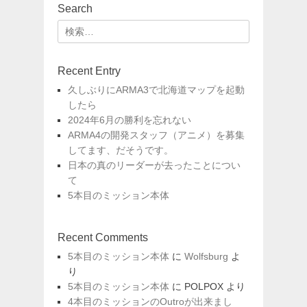
投
投
ナ
Search
稿:
稿:
ビ
検
ゲ
索:
ー
シ
Recent Entry
ョ
久しぶりにARMA3で北海道マップを起動
ン
したら
2024年6月の勝利を忘れない
ARMA4の開発スタッフ（アニメ）を募集
してます、だそうです。
日本の真のリーダーが去ったことについ
て
5本目のミッション本体
Recent Comments
5本目のミッション本体
に
Wolfsburg
よ
り
5本目のミッション本体
に
POLPOX
より
4本目のミッションのOutroが出来まし