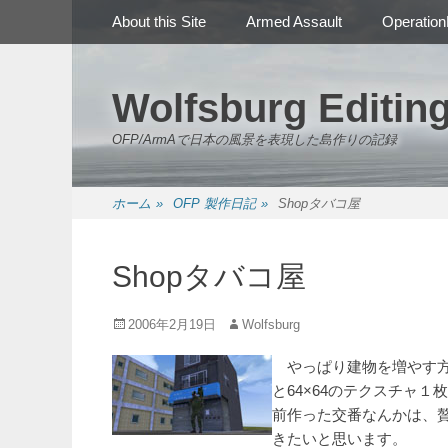
メインメニュー
コ
About this Site
Armed Assault
Operation
ン
テ
ン
Wolfsburg Editin
ツ
へ
OFP/ArmAで日本の風景を表現した島作りの記録
ス
キ
ッ
ホーム
»
OFP 製作日記
»
Shopタバコ屋
プ
Shopタバコ屋
投
投
2006年2月19日
Wolfsburg
稿
稿
日
者
やっぱり建物を増やす方向
と64×64のテクスチャ
前作った交番なんかは、
きたいと思います。