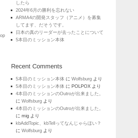
したら
2024年6月の勝利を忘れない
ARMA4の開発スタッフ（アニメ）を募集
してます、だそうです。
日本の真のリーダーが去ったことについて
hop
5本目のミッション本体
Recent Comments
5本目のミッション本体
に
Wolfsburg
より
5本目のミッション本体
に
POLPOX
より
4本目のミッションのOutroが出来ました。
に
Wolfsburg
より
4本目のミッションのOutroが出来ました。
に
mig
より
kbAddTopic、kbTellってなんじゃらほい？
に
Wolfsburg
より