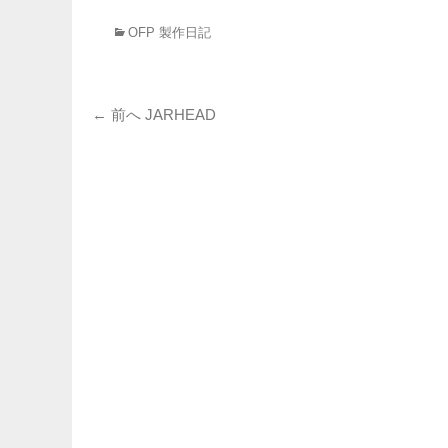
カ
OFP 製作日記
テ
ゴ
リ
投
ー
前
← 前へ
JARHEAD
の
稿
投
ナ
稿:
ビ
ゲ
ー
シ
ョ
ン