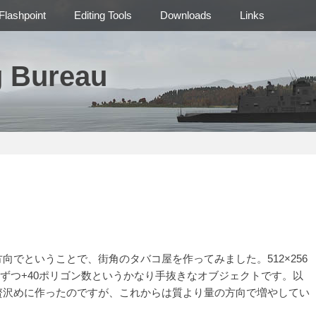
Flashpoint
Editing Tools
Downloads
Links
g Bureau
でということで、街角のタバコ屋を作ってみました。512×256
１枚ずつ+40ポリゴン数というかなり手抜きなオブジェクトです。以
贅沢めに作ったのですが、これからは質より量の方向で増やしてい