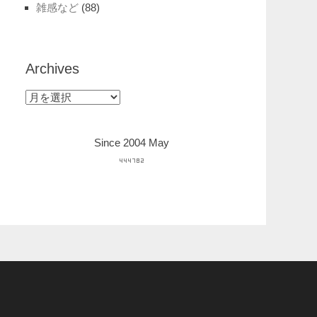
雑感など
(88)
Archives
Archives
Since 2004 May