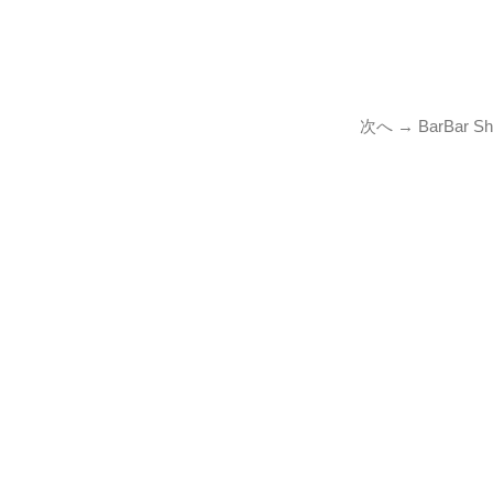
次
次へ →
BarBar S
の
投
稿: