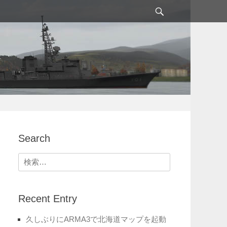
検
索
Search
検
索:
Recent Entry
久しぶりにARMA3で北海道マップを起動