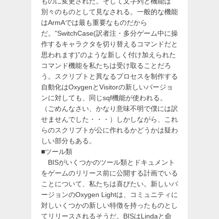
ものに変更された。そして文字列と機能は
別々のものとして見なされる。一般的な機能
はArmAでは最も重要なものだから
だ。”SwitchCase(訳者注・多分ゲーム中に操
作するキャラクタを切り替えるコマンドだと
思われます)”のような新しく付け加えられた
コマンド機能を私たちは受け取ることだろ
う。スクリプトと異なるプロセスを制作する
自動化はOxygenとVisitorの新しいバージョ
ンに対しても、同じsqf機能が使われる。
（ごめんなさい、かなり意味不明で僕には訳
せませんでした・・・）しかしながら、これ
らのスクリプトが公に作れるかどうかは疑わ
しい部分もある。
■ツール類
BISがいくつかのツール類とドキュメント
をゲームのリリース前に公開する計画でいる
ことについて、私たちは喜びたい。新しいバ
ージョンのOxygen Lightは、コミュニティに
対しいくつかの新しい特徴を持ったものとし
てリリースされるそうだ。BISはLindaと命