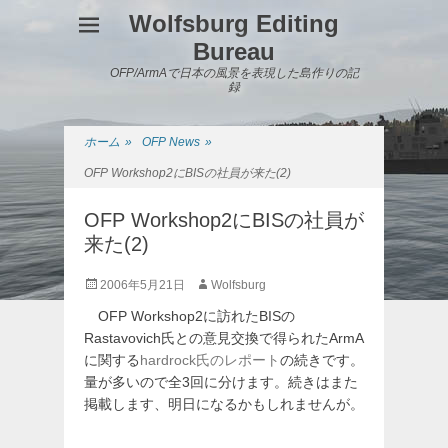
Wolfsburg Editing
Bureau
OFP/ArmAで日本の風景を表現した島作りの記
録
ホーム
»
OFP News
»
OFP Workshop2にBISの社員が来た(2)
OFP Workshop2にBISの社員が
来た(2)
投
投
2006年5月21日
Wolfsburg
稿
稿
OFP Workshop2に訪れたBISの
日
者
Rastavovich氏との意見交換で得られたArmA
に関する
hardrock氏のレポート
の続きです。
量が多いので全3回に分けます。続きはまた
掲載します、明日になるかもしれませんが。