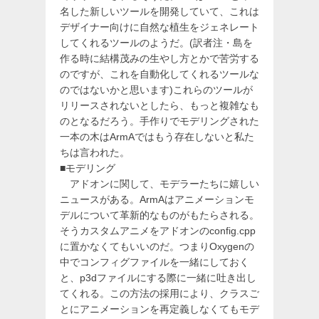
名した新しいツールを開発していて、これは
デザイナー向けに自然な植生をジェネレート
してくれるツールのようだ。(訳者注・島を
作る時に結構茂みの生やし方とかで苦労する
のですが、これを自動化してくれるツールな
のではないかと思います)これらのツールが
リリースされないとしたら、もっと複雑なも
のとなるだろう。手作りでモデリングされた
一本の木はArmAではもう存在しないと私た
ちは言われた。
■モデリング
アドオンに関して、モデラーたちに嬉しい
ニュースがある。ArmAはアニメーションモ
デルについて革新的なものがもたらされる。
そうカスタムアニメをアドオンのconfig.cpp
に置かなくてもいいのだ。つまりOxygenの
中でコンフィグファイルを一緒にしておく
と、p3dファイルにする際に一緒に吐き出し
てくれる。この方法の採用により、クラスご
とにアニメーションを再定義しなくてもモデ