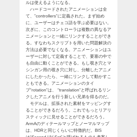
ルは使えるようになる。
ハードコードされたアニメーションは全
て、”controllers”に定義された。まず始め
に、ユーザーはチェコ語を学ぶ必要はない。
次ぎに、このコントローラは複数の異なるア
ニメーションと一緒にリンクすることができ
る。すなわちスクリプトを用いた問題解決の
方法は必要でなくなる。アニメーションはユ
ーザーに対して定義することで、要塞の中で
も自由に動くことができる。もし覗き穴とマ
シンガン用の覗き穴に対し、分離したアニメ
にしたかったら、一緒にリンクして動かすこ
ともできる。アニメーションのタイ
プ“rotation”は、 “translation”と呼ばれるリン
クしたアニメを行う新しい兄弟を得るのだ。
モデルは、拡張された素材をマッピングす
ることができるだろう。これでもっとリアリ
スティックに見せることができるだろう。
ArmAのディテールマップとノーマルマップ
は、HDRと同じくらいに特徴的だ。BIS