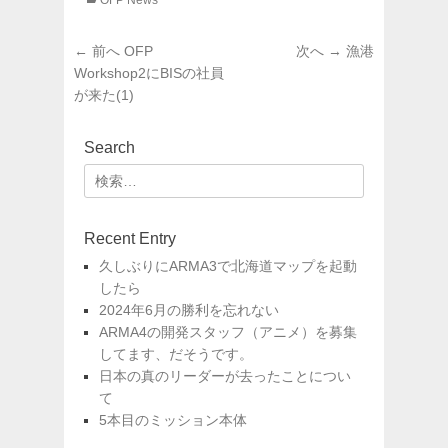
OFP News
テ
ゴ
投
前
次
← 前へ
OFP
次へ →
漁港
リ
稿
の
の
Workshop2にBISの社員
ー
投
投
が来た(1)
ナ
稿:
稿:
ビ
ゲ
Search
ー
検
シ
索:
ョ
Recent Entry
ン
久しぶりにARMA3で北海道マップを起動
したら
2024年6月の勝利を忘れない
ARMA4の開発スタッフ（アニメ）を募集
してます、だそうです。
日本の真のリーダーが去ったことについ
て
5本目のミッション本体