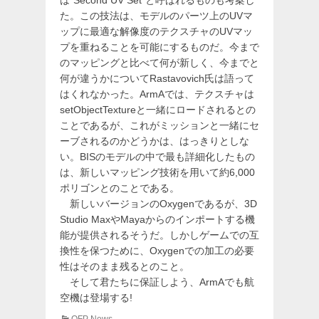
は“Second UV Set”と呼ばれるものも考案し
た。この技法は、モデルのパーツ上のUVマ
ップに最適な解像度のテクスチャのUVマッ
プを重ねることを可能にするものだ。今まで
のマッピングと比べて何が新しく、今までと
何が違うかについてRastavovich氏は語って
はくれなかった。ArmAでは、テクスチャは
setObjectTextureと一緒にロードされるとの
ことであるが、これがミッションと一緒にセ
ーブされるのかどうかは、はっきりとしな
い。BISのモデルの中で最も詳細化したもの
は、新しいマッピング技術を用いて約6,000
ポリゴンとのことである。
新しいバージョンのOxygenであるが、3D
Studio MaxやMayaからのインポートする機
能が提供されるそうだ。しかしゲームでの互
換性を保つために、Oxygenでの加工の必要
性はそのまま残るとのこと。
そして君たちに保証しよう、ArmAでも航
空機は登場する!
カ