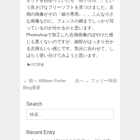
ネットを彷徨っていたら「
縮小専用。
」とい
う良さげなフリーソフトを見つけました。左
側の画像がその「縮小専用。」。こんな小さ
な画像なのに、フェンスの網までしっかり写
っているのが分かるかと思います。
Photoshopで加工した右側画像のぼやけた感
じも悪くないのですが、細部がはっきり分か
る左側もいい感じです。気分に合わせて、し
ばらく使い分けてみようと思います。
カ
PC関連
テ
ゴ
投
前
次
← 前へ
William Porter
次へ →
フェリー埠頭
リ
稿
の
の
Blog更新
ー
投
投
ナ
稿:
稿:
ビ
Search
ゲ
検
ー
索:
シ
ョ
Recent Entry