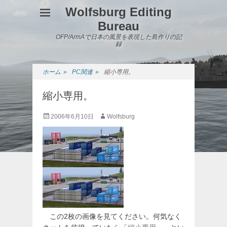
Wolfsburg Editing
Bureau
OFP/ArmAで日本の風景を表現した島作りの記
録
ホーム
»
PC関連
»
縮小専用。
縮小専用。
投
投
2006年6月10日
Wolfsburg
稿
稿
日
者
この2枚の画像を見てください。何気なく