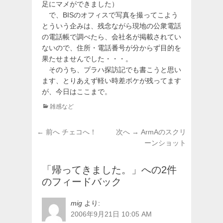
足にマメができました）
で、BISのオフィスで写真を撮ってこよう
とういう企みは、残念ながら現地の公衆電話
の電話帳で調べたら、会社名が掲載されてい
ないので、住所・電話番号が分からず目的を
果たせませんでした・・・。
そのうち、プラハ探訪記でも書こうと思い
ます、とりあえず軽い時差ボケが残ってます
が、今日はここまで。
カ
雑感など
テ
ゴ
投
前
次
← 前へ
チェコへ！
次へ →
ArmAのスクリ
リ
稿
の
の
ーンショット
ー
投
投
ナ
稿:
稿:
ビ
「帰ってきました。」への2件
ゲ
のフィードバック
ー
シ
mig
より:
ョ
2006年9月21日 10:05 AM