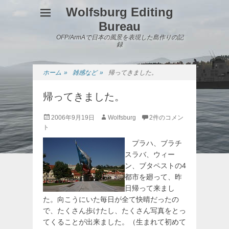
Wolfsburg Editing
Bureau
OFP/ArmAで日本の風景を表現した島作りの記
録
ホーム
»
雑感など
»
帰ってきました。
帰ってきました。
投
投
2006年9月19日
Wolfsburg
2件のコメン
稿
稿
ト
日
者
プラハ、ブラチ
スラバ、ウィー
ン、ブタペストの4
都市を廻って、昨
日帰って来まし
た。向こうにいた毎日が全て快晴だったの
で、たくさん歩けたし、たくさん写真をとっ
てくることが出来ました。（生まれて初めて