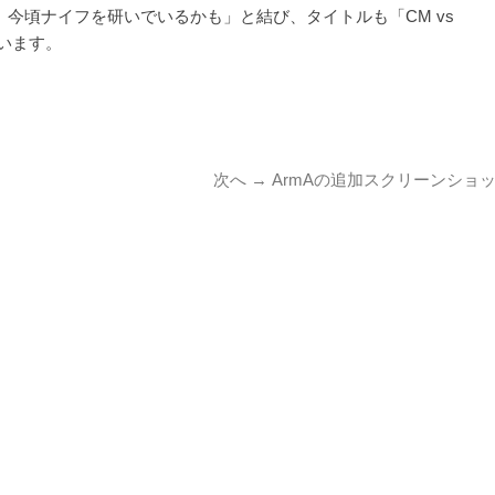
、今頃ナイフを研いでいるかも」と結び、タイトルも「CM vs
います。
次
次へ →
ArmAの追加スクリーンショ
の
投
稿: