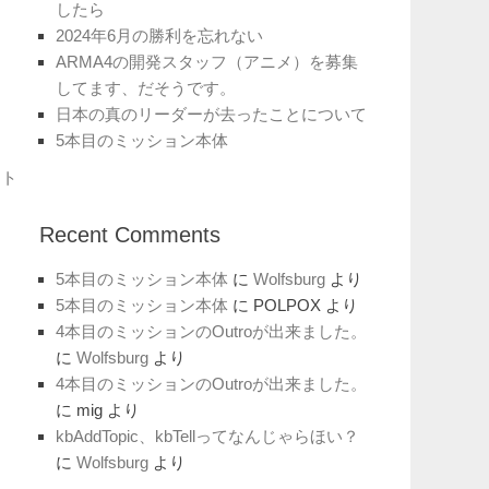
したら
2024年6月の勝利を忘れない
ARMA4の開発スタッフ（アニメ）を募集
してます、だそうです。
日本の真のリーダーが去ったことについて
5本目のミッション本体
ット
Recent Comments
5本目のミッション本体
に
Wolfsburg
より
5本目のミッション本体
に
POLPOX
より
4本目のミッションのOutroが出来ました。
に
Wolfsburg
より
4本目のミッションのOutroが出来ました。
に
mig
より
kbAddTopic、kbTellってなんじゃらほい？
に
Wolfsburg
より