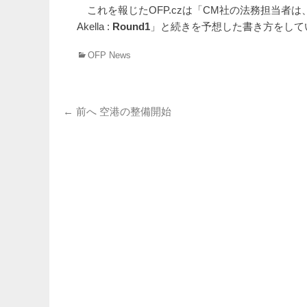
これを報じたOFP.czは「CM社の法務担当者は
Akella :
Round1
」と続きを予想した書き方をして
カ
OFP News
テ
ゴ
リ
投
ー
前
← 前へ
空港の整備開始
の
稿
投
ナ
稿:
ビ
ゲ
ー
シ
ョ
ン