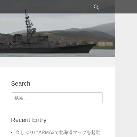
検
索
Search
検
索:
Recent Entry
久しぶりにARMA3で北海道マップを起動