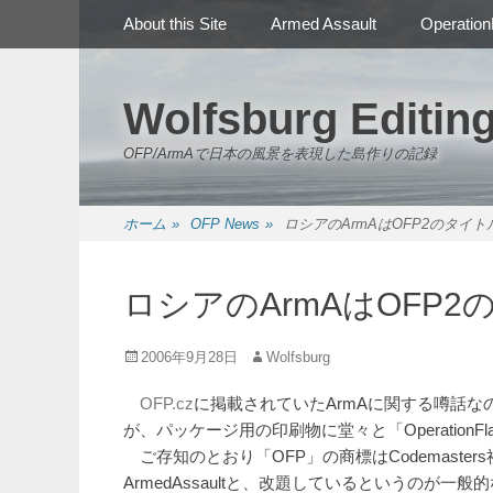
メインメニュー
コ
About this Site
Armed Assault
Operation
ン
テ
ン
Wolfsburg Editin
ツ
へ
OFP/ArmAで日本の風景を表現した島作りの記録
ス
キ
ッ
ホーム
»
OFP News
»
ロシアのArmAはOFP2のタイト
プ
ロシアのArmAはOFP
投
投
2006年9月28日
Wolfsburg
稿
稿
日
者
OFP.cz
に掲載されていたArmAに関する噂話な
が、パッケージ用の印刷物に堂々と「OperationF
ご存知のとおり「OFP」の商標はCodemast
ArmedAssaultと、改題しているというのが一