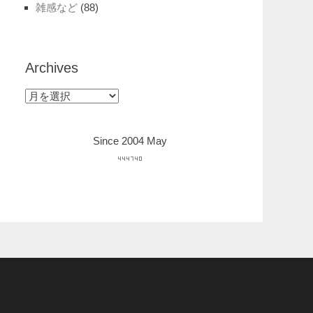
雑感など
(88)
Archives
Archives
Since 2004 May