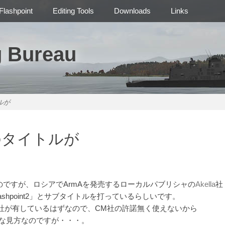
Flashpoint
Editing Tools
Downloads
Links
g Bureau
ルが
2のタイトルが
のですが、ロシアでArmAを発売するローカルパブリシャの
Akella
社
lashpoint2」とサブタイトルを打っているらしいです。
ers社が有しているはずなので、CM社の許諾無く使えないから
般的な見方なのですが・・・。