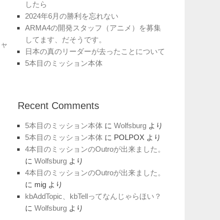
したら
2024年6月の勝利を忘れない
ARMA4の開発スタッフ（アニメ）を募集
してます、だそうです。
シャ
日本の真のリーダーが去ったことについて
5本目のミッション本体
Recent Comments
5本目のミッション本体
に
Wolfsburg
より
5本目のミッション本体
に
POLPOX
より
4本目のミッションのOutroが出来ました。
に
Wolfsburg
より
4本目のミッションのOutroが出来ました。
に
mig
より
kbAddTopic、kbTellってなんじゃらほい？
に
Wolfsburg
より