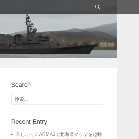
検
索
Search
検
索:
Recent Entry
久しぶりにARMA3で北海道マップを起動