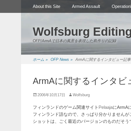
メインメニュー
コ
About this Site
Armed Assault
Operation
ン
テ
ン
Wolfsburg Editin
ツ
へ
OFP/ArmAで日本の風景を表現した島作りの記録
ス
キ
ッ
ホーム
»
OFP News
»
ArmAに関するインタビュー記事
プ
ArmAに関するインタビ
投
投
2006年10月17日
Wolfsburg
稿
稿
日
者
フィンランドのゲーム関連サイト
Pelaaja
にArmA
フィンランド語なので、さっぱり分かりませんが
ショットは、ごく最近のバージョンのものだそう