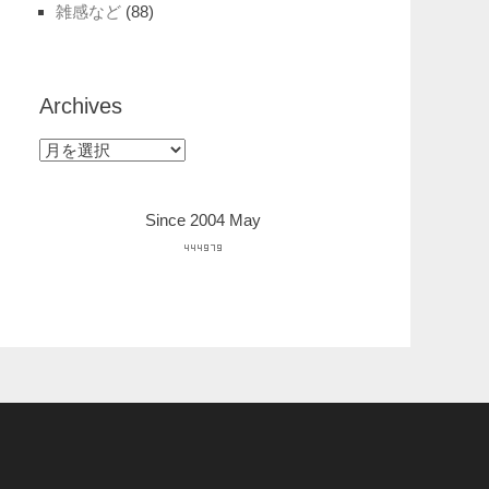
雑感など
(88)
Archives
Archives
Since 2004 May