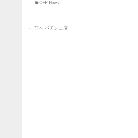
カ
OFP News
テ
ゴ
リ
投
ー
前
← 前へ
パチンコ店
の
稿
投
ナ
稿:
ビ
ゲ
ー
シ
ョ
ン