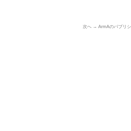
次
次へ →
ArmAのパブリ
の
投
稿: