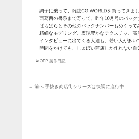
調子に乗って、雑誌CG WORLDを買ってきま
西葛西の書泉まで寄って、昨年10月号のバックナ
ぱらぱらとその他のバックナンバーもめくって
精細なモデリング、表現豊かなテクスチャ、高
インタビューに出てくる人達も、若い人が多い
時間をかけても、しょぼい商店しか作れない自
カ
OFP 製作日記
テ
ゴ
リ
投
ー
前
← 前へ
手抜き商店街シリーズは快調に進行中
の
稿
投
ナ
稿:
ビ
ゲ
ー