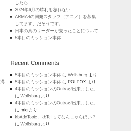
したら
2024年6月の勝利を忘れない
ARMA4の開発スタッフ（アニメ）を募集
してます、だそうです。
日本の真のリーダーが去ったことについて
5本目のミッション本体
Recent Comments
5本目のミッション本体
に
Wolfsburg
より
側溝
5本目のミッション本体
に
POLPOX
より
4本目のミッションのOutroが出来ました。
に
Wolfsburg
より
:
4本目のミッションのOutroが出来ました。
に
mig
より
kbAddTopic、kbTellってなんじゃらほい？
に
Wolfsburg
より