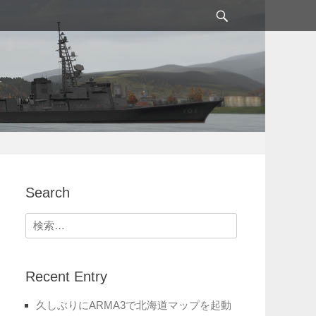
検
索
Search
検
索:
Recent Entry
久しぶりにARMA3で北海道マップを起動