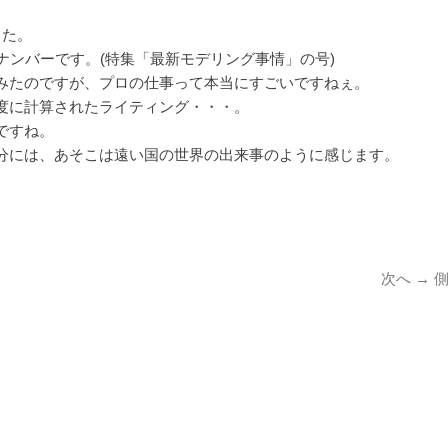
した。
ンバーです。(特集「最新モデリング事情」の号)
みたのですが、プロの仕事って本当にすごいですねぇ。
度に計算されたライティング・・・。
ですね。
分には、あそこは遠い国の世界の出来事のように感じます。
次
次へ →
の
投
稿