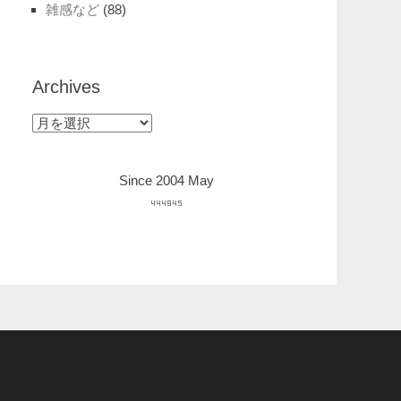
雑感など
(88)
Archives
Archives
Since 2004 May