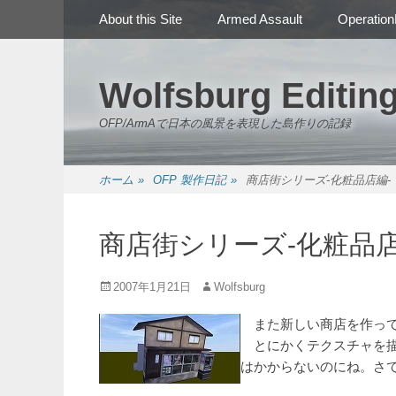
メインメニュー
コ
About this Site
Armed Assault
Operation
ン
テ
ン
Wolfsburg Editin
ツ
へ
OFP/ArmAで日本の風景を表現した島作りの記録
ス
キ
ッ
ホーム
»
OFP 製作日記
»
商店街シリーズ-化粧品店編-
プ
商店街シリーズ-化粧品店
投
投
2007年1月21日
Wolfsburg
稿
稿
日
者
また新しい商店を作って
とにかくテクスチャを描
はかからないのにね。さ