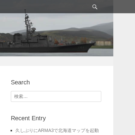
検
索
Search
検
索:
Recent Entry
久しぶりにARMA3で北海道マップを起動