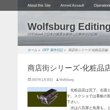
メインメニュー
コ
About this Site
Armed Assault
Operation
ン
テ
ン
Wolfsburg Editin
ツ
へ
OFP/ArmAで日本の風景を表現した島作りの記録
ス
キ
ッ
ホーム
»
OFP 製作日記
»
商店街シリーズ-化粧品店編-
プ
商店街シリーズ-化粧品店
投
投
2007年1月30日
Wolfsburg
稿
稿
日
者
化粧品店は完了。右面と
す。スクショでは看板の
下さい。
次は八百屋と魚屋も、と