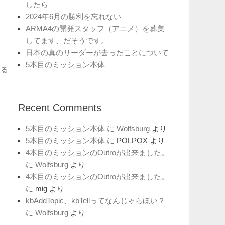
したら
2024年6月の勝利を忘れない
ARMA4の開発スタッフ（アニメ）を募集
してます、だそうです。
日本の真のリーダーが去ったことについて
5本目のミッション本体
戻る
Recent Comments
5本目のミッション本体
に
Wolfsburg
より
5本目のミッション本体
に
POLPOX
より
4本目のミッションのOutroが出来ました。
に
Wolfsburg
より
4本目のミッションのOutroが出来ました。
に
mig
より
kbAddTopic、kbTellってなんじゃらほい？
に
Wolfsburg
より