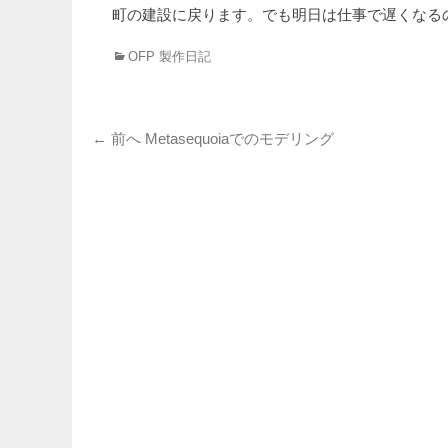
町の建設に戻ります。でも明日は仕事で遅くなる
カ
OFP 製作日記
テ
ゴ
リ
投
ー
前
← 前へ
Metasequoiaでのモデリング
の
稿
投
ナ
稿:
ビ
ゲ
ー
シ
ョ
ン