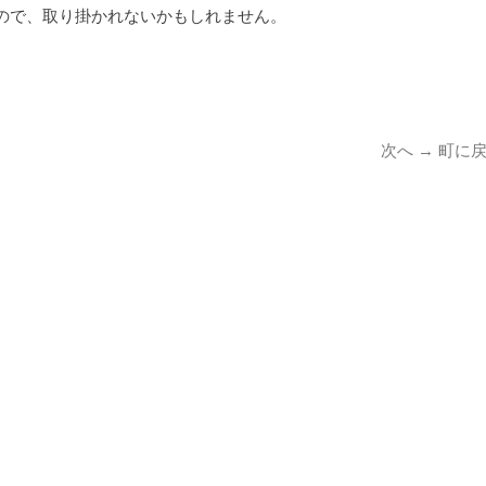
ので、取り掛かれないかもしれません。
次
次へ →
町に
の
投
稿: