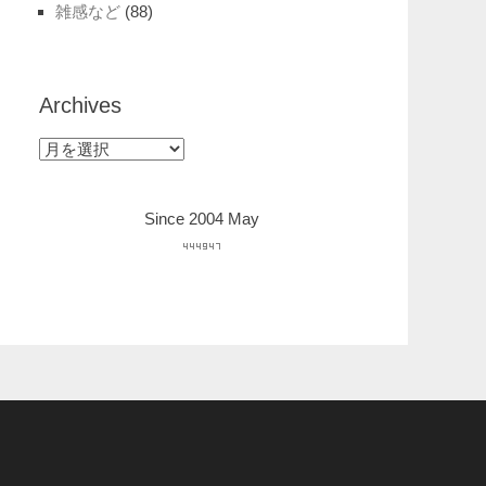
雑感など
(88)
Archives
Archives
Since 2004 May