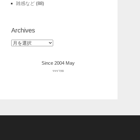
雑感など
(88)
Archives
Archives
Since 2004 May