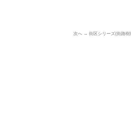
次
次へ →
街区シリーズ(街路樹
の
投
稿: