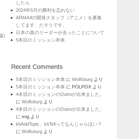
したら
2024年6月の勝利を忘れない
ARMA4の開発スタッフ（アニメ）を募集
してます、だそうです。
日本の真のリーダーが去ったことについて
版)
5本目のミッション本体
Recent Comments
5本目のミッション本体
に
Wolfsburg
より
5本目のミッション本体
に
POLPOX
より
4本目のミッションのOutroが出来ました。
に
Wolfsburg
より
4本目のミッションのOutroが出来ました。
に
mig
より
kbAddTopic、kbTellってなんじゃらほい？
に
Wolfsburg
より