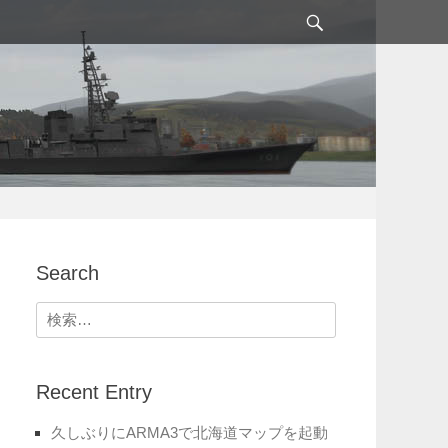
検
索
Search
検
索:
Recent Entry
久しぶりにARMA3で北海道マップを起動