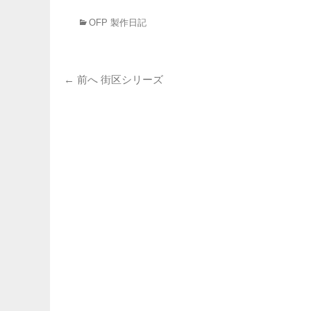
カ
OFP 製作日記
テ
ゴ
リ
投
ー
前
← 前へ
街区シリーズ
の
稿
投
ナ
稿:
ビ
ゲ
ー
シ
ョ
ン