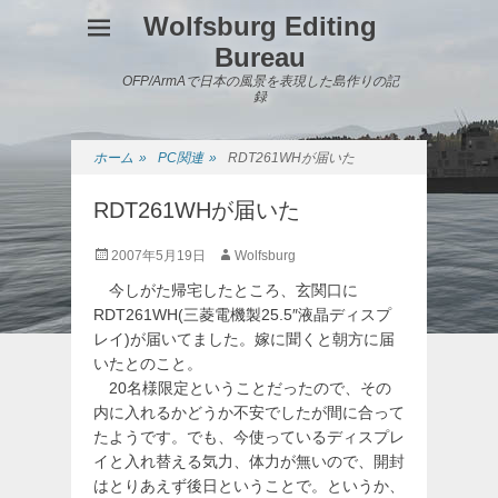
Wolfsburg Editing
Bureau
OFP/ArmAで日本の風景を表現した島作りの記
録
ホーム
»
PC関連
»
RDT261WHが届いた
RDT261WHが届いた
投
投
2007年5月19日
Wolfsburg
稿
稿
今しがた帰宅したところ、玄関口に
日
者
RDT261WH(三菱電機製25.5″液晶ディスプ
レイ)が届いてました。嫁に聞くと朝方に届
いたとのこと。
20名様限定ということだったので、その
内に入れるかどうか不安でしたが間に合って
たようです。でも、今使っているディスプレ
イと入れ替える気力、体力が無いので、開封
はとりあえず後日ということで。というか、