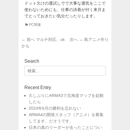
ドット欠けの運試しでで大事な運気をここで
使わないためにも、仕事の決着が付く来月ま
でとっておきたい気分だったりします。
カ
PC関連
テ
ゴ
投
前
次
← 前へ
マルチ対応、ok
次へ →
島アニメ作り
リ
稿
の
の
かも
ー
投
投
ナ
稿:
稿:
ビ
Search
ゲ
検
ー
索:
シ
ョ
Recent Entry
ン
久しぶりにARMA3で北海道マップを起動
したら
2024年6月の勝利を忘れない
ARMA4の開発スタッフ（アニメ）を募集
してます、だそうです。
日本の真のリーダーが去ったことについ