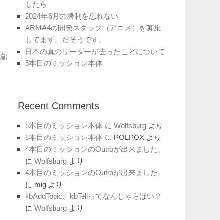
したら
2024年6月の勝利を忘れない
ARMA4の開発スタッフ（アニメ）を募集
してます、だそうです。
日本の真のリーダーが去ったことについて
編)
5本目のミッション本体
Recent Comments
5本目のミッション本体
に
Wolfsburg
より
5本目のミッション本体
に
POLPOX
より
4本目のミッションのOutroが出来ました。
に
Wolfsburg
より
4本目のミッションのOutroが出来ました。
に
mig
より
kbAddTopic、kbTellってなんじゃらほい？
に
Wolfsburg
より