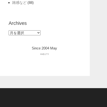
雑感など
(88)
Archives
Archives
Since 2004 May