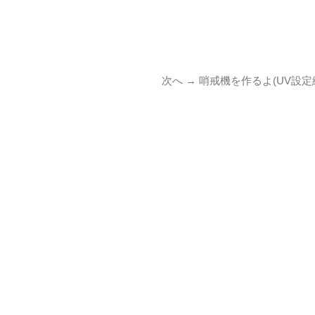
次
次へ →
哨戒機を作るよ(UV設定
の
投
稿: