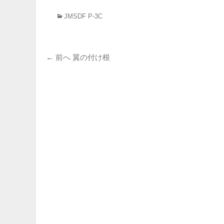
カ
JMSDF P-3C
テ
ゴ
リ
投
ー
前
← 前へ
翼の付け根
の
稿
投
ナ
稿:
ビ
ゲ
ー
シ
ョ
ン