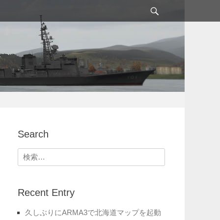
検
索
Search
検
索:
Recent Entry
久しぶりにARMA3で北海道マップを起動