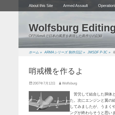
メインメニュー
コ
About this Site
Armed Assault
Operation
ン
テ
ン
Wolfsburg Editin
ツ
へ
OFP/ArmAで日本の風景を表現した島作りの記録
ス
キ
ッ
ホーム
»
ARMAシリーズ 制作日記
»
JMSDF P-3C
»
プ
哨戒機を作るよ
投
投
2007年7月12日
Wolfsburg
稿
稿
日
者
苦労して結合した胴体と
た。次にエンジンと翼の
してみましたが、うまく
ングが終わらそうと思い