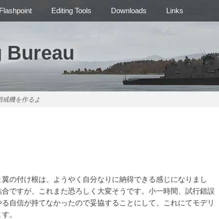
Flashpoint
Editing Tools
Downloads
Links
g Bureau
哨戒機を作るよ
翼の付け根は、ようやく自分なりに納得できる感じになりまし
結合ですが、これまた恐ろしく大変そうです。小一時間、試行錯誤
やる自信が持てなかったので妥協することにして、これにてモデリ
ます。