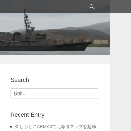
検
索
Search
検
索:
Recent Entry
久しぶりにARMA3で北海道マップを起動