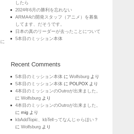
したら
2024年6月の勝利を忘れない
ARMA4の開発スタッフ（アニメ）を募集
してます、だそうです。
日本の真のリーダーが去ったことについて
5本目のミッション本体
Bに
Recent Comments
5本目のミッション本体
に
Wolfsburg
より
5本目のミッション本体
に
POLPOX
より
4本目のミッションのOutroが出来ました。
に
Wolfsburg
より
4本目のミッションのOutroが出来ました。
に
mig
より
kbAddTopic、kbTellってなんじゃらほい？
に
Wolfsburg
より