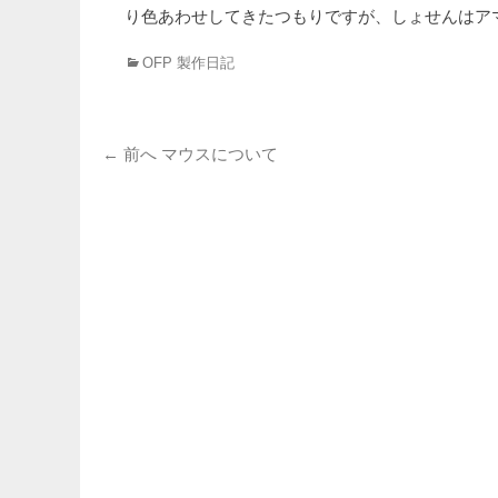
り色あわせしてきたつもりですが、しょせんはア
カ
OFP 製作日記
テ
ゴ
リ
投
ー
前
← 前へ
マウスについて
の
稿
投
ナ
稿:
ビ
ゲ
ー
シ
ョ
ン