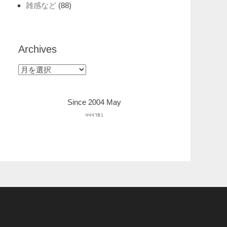
雑感など
(88)
Archives
Archives
Since 2004 May