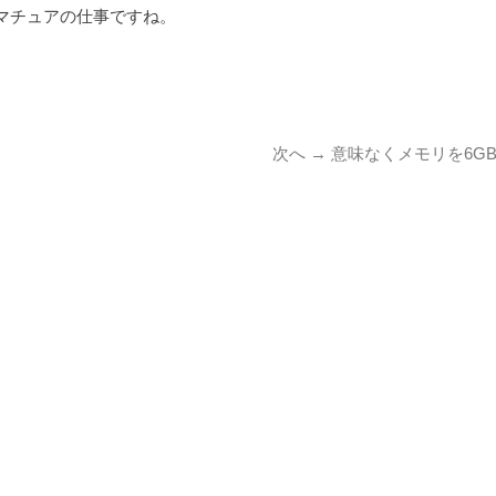
マチュアの仕事ですね。
次
次へ →
意味なくメモリを6G
の
投
稿: