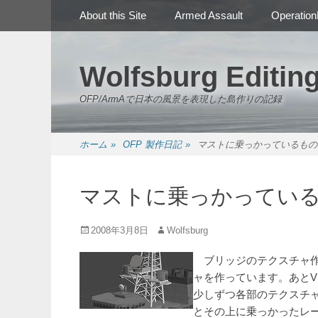
メインメニュー
コ
About this Site
Armed Assault
Operation
ン
テ
ン
Wolfsburg Editin
ツ
へ
OFP/ArmAで日本の風景を表現した島作りの記録
ス
キ
ッ
ホーム
»
OFP 製作日記
»
マストに乗っかっているもの
プ
マストに乗っかってい
投
投
2008年3月8日
Wolfsburg
稿
稿
日
者
ブリッジのテクスチャ作
ャを作っています。あとV
少しずつ各部のテクスチ
とその上に乗っかったレ