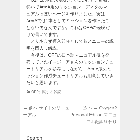
O2PEの和訳が終わってないけど、昨夜、
勢いでArmA用のミッションエディタのマニ
ュアルっぽいページを作りました。実は
ArmAでは1本としてミッションを作ったこ
とない男なんですが。これはOFPの経験だ
けで書いてます。
とりあえず導入部分として各メニューの説
明を図入り解説。
今後は、OFPの日本語マニュアル版を発
売していたイマジニアさんのミッションチュ
ートリアルを参考にしながら、ArmA版のミ
ッション作成チュートリアルも用意していき
たいと思います。
カ
OFPに関する雑記
テ
ゴ
投
前
次
← 前へ
サイトのリニュ
次へ →
Oxygen2
リ
稿
の
の
ーアル
Personal Edition マニュ
ー
投
投
アル翻訳終わり
ナ
稿:
稿:
ビ
ゲ
Search