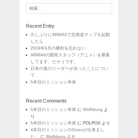
ー
検
シ
索:
ョ
Recent Entry
ン
久しぶりにARMA3で北海道マップを起動
したら
2024年6月の勝利を忘れない
ARMA4の開発スタッフ（アニメ）を募集
してます、だそうです。
日本の真のリーダーが去ったことについ
て
5本目のミッション本体
Recent Comments
5本目のミッション本体
に
Wolfsburg
よ
り
5本目のミッション本体
に
POLPOX
より
4本目のミッションのOutroが出来まし
た。
に
Wolfsburg
より