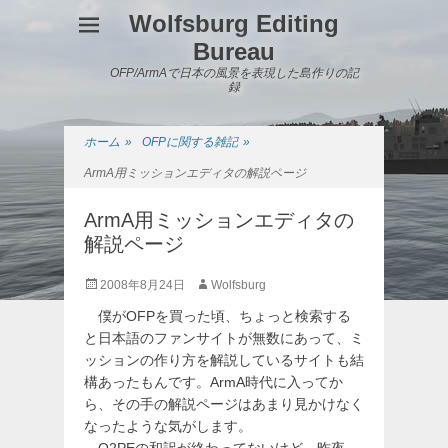
Wolfsburg Editing
Bureau
OFP/ArmAで日本の風景を表現した島作りの記
録
ホーム
»
OFPに関する雑記
»
ArmA用ミッションエディタの解説ページ
ArmA用ミッションエディタの
解説ページ
投
投
2008年8月24日
Wolfsburg
稿
稿
僕がOFPを買った頃、ちょっと検索する
日
者
と日本語のファンサイトが無数にあって、ミ
ッションの作り方を解説しているサイトも結
構あったもんです。ArmA時代に入ってか
ら、その手の解説ページはあまり見かけなく
なったような気がします。