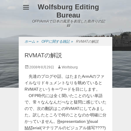
Wolfsburg Editing
Bureau
OFP/ArmAで日本の風景を表現した島作りの記
録
ホーム
»
OFPに関する雑記
»
RVMATの解説
RVMATの解説
投
投
2008年8月29日
Wolfsburg
稿
稿
先達のプログや話、はたまたArmAのファ
日
者
イルなりドキュメントなりを眺めていると
RVMATというキーワードを目にします。
OFP時代には全く聞いたことのない単語
で、常々なんなんだべなと疑問に感じていた
ので、次の翻訳はこのRVMATにしてみまし
た。訳したところで何のことなのか明確に分
かっていません。
R
epresentation
V
isual
MAT
erial(マテリアルのビジュアル描写????)