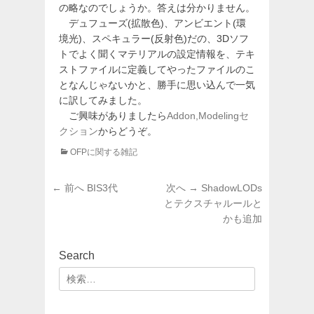
の略なのでしょうか。答えは分かりません。
デュフューズ(拡散色)、アンビエント(環
境光)、スペキュラー(反射色)だの、3Dソフ
トでよく聞くマテリアルの設定情報を、テキ
ストファイルに定義してやったファイルのこ
となんじゃないかと、勝手に思い込んで一気
に訳してみました。
ご興味がありましたら
Addon,Modelingセ
クション
からどうぞ。
カ
OFPに関する雑記
テ
ゴ
投
前
次
← 前へ
BIS3代
次へ →
ShadowLODs
リ
稿
の
の
とテクスチャルールと
ー
投
投
かも追加
ナ
稿:
稿:
ビ
ゲ
Search
ー
検
シ
索:
ョ