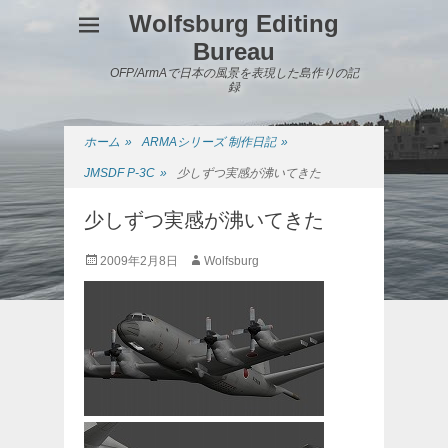
Wolfsburg Editing
Bureau
OFP/ArmAで日本の風景を表現した島作りの記
録
ホーム
»
ARMAシリーズ 制作日記
»
JMSDF P-3C
»
少しずつ実感が沸いてきた
少しずつ実感が沸いてきた
投
投
2009年2月8日
Wolfsburg
稿
稿
日
者