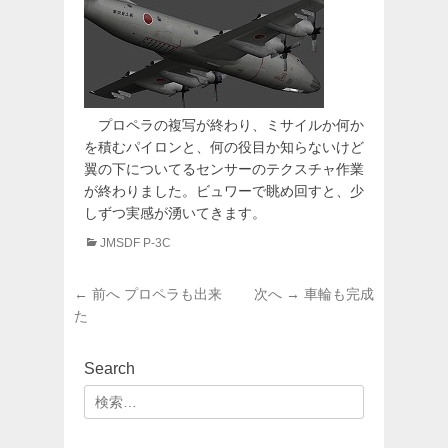
プロペラの複写が終わり、ミサイルか何か
を積むパイロンと、何の役目か知らないけど
翼の下についてるセンサーのテクスチャ作業
が終わりました。ビュワーで眺め回すと、少
しずつ実感が湧いてきます。
カ
JMSDF P-3C
テ
ゴ
投
前
次
← 前へ
プロペラも出来
次へ →
車輪も完成
リ
稿
の
の
た
ー
投
投
ナ
稿:
稿:
ビ
Search
ゲ
検
ー
索:
シ