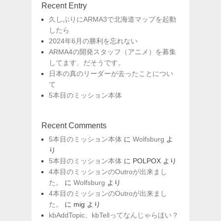
ョ
Recent Entry
ン
久しぶりにARMA3で北海道マップを起動
したら
2024年6月の勝利を忘れない
ARMA4の開発スタッフ（アニメ）を募集
してます、だそうです。
日本の真のリーダーが去ったことについ
て
5本目のミッション本体
Recent Comments
5本目のミッション本体
に
Wolfsburg
よ
り
5本目のミッション本体
に
POLPOX
より
4本目のミッションのOutroが出来まし
た。
に
Wolfsburg
より
4本目のミッションのOutroが出来まし
た。
に
mig
より
kbAddTopic、kbTellってなんじゃらほい？