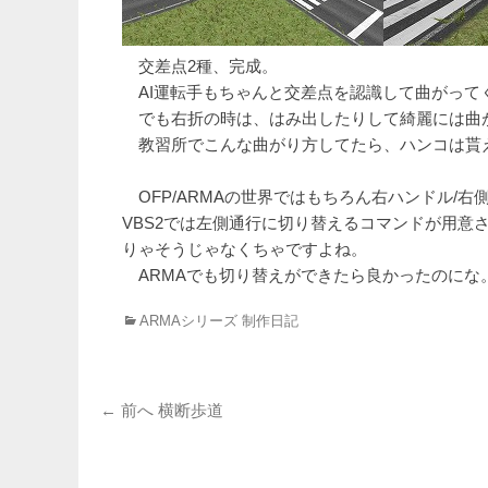
交差点2種、完成。
AI運転手もちゃんと交差点を認識して曲がって
でも右折の時は、はみ出したりして綺麗には曲
教習所でこんな曲がり方してたら、ハンコは貰
OFP/ARMAの世界ではもちろん右ハンドル/右側
VBS2では左側通行に切り替えるコマンドが用意
りゃそうじゃなくちゃですよね。
ARMAでも切り替えができたら良かったのにな
カ
ARMAシリーズ 制作日記
テ
ゴ
リ
投
ー
前
← 前へ
横断歩道
の
稿
投
ナ
稿: