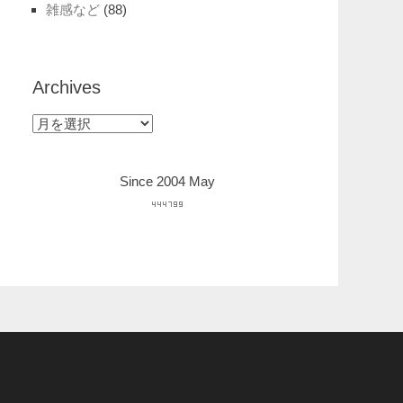
雑感など
(88)
Archives
Archives
Since 2004 May