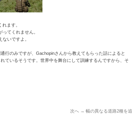
くれます。
がってくれません。
えないですよ。
通行のみですが、Gachopinさんから教えてもらった話によると
されているそうです。世界中を舞台にして訓練するんですから、そ
。
次
次へ →
幅の異なる道路2種を
の
投
稿: