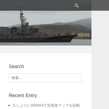
検
索
Search
検
索:
Recent Entry
久しぶりにARMA3で北海道マップを起動