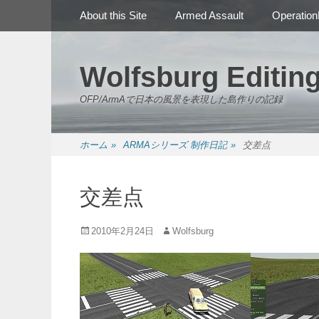
メインメニュー
コ
About this Site
Armed Assault
Operation
ン
テ
ン
Wolfsburg Editin
ツ
へ
OFP/ArmAで日本の風景を表現した島作りの記録
ス
キ
ッ
ホーム
»
ARMAシリーズ 制作日記
»
交差点
プ
交差点
投
投
2010年2月24日
Wolfsburg
稿
稿
日
者