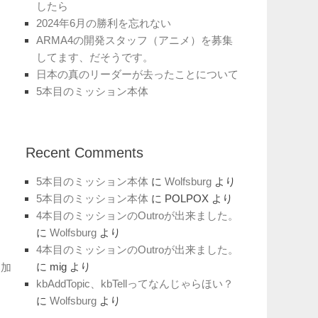
したら
2024年6月の勝利を忘れない
ARMA4の開発スタッフ（アニメ）を募集
してます、だそうです。
日本の真のリーダーが去ったことについて
5本目のミッション本体
Recent Comments
5本目のミッション本体
に
Wolfsburg
より
5本目のミッション本体
に
POLPOX
より
4本目のミッションのOutroが出来ました。
に
Wolfsburg
より
4本目のミッションのOutroが出来ました。
に
mig
より
追加
kbAddTopic、kbTellってなんじゃらほい？
に
Wolfsburg
より