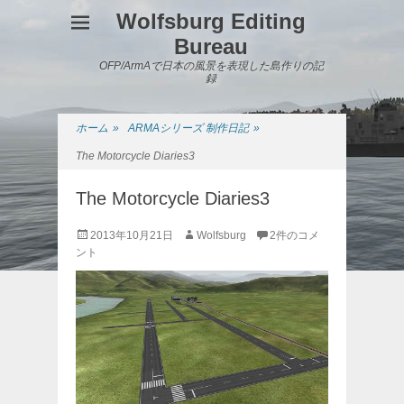
Wolfsburg Editing
Bureau
OFP/ArmAで日本の風景を表現した島作りの記
録
ホーム
»
ARMAシリーズ 制作日記
»
The Motorcycle Diaries3
The Motorcycle Diaries3
投
投
2013年10月21日
Wolfsburg
2件のコメ
稿
稿
ント
日
者