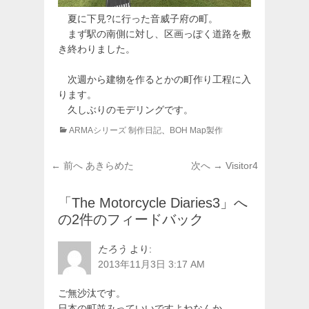
夏に下見?に行った音威子府の町。
まず駅の南側に対し、区画っぽく道路を敷
き終わりました。
次週から建物を作るとかの町作り工程に入
ります。
久しぶりのモデリングです。
カ
ARMAシリーズ 制作日記
、
BOH Map製作
テ
ゴ
投
前
次
← 前へ
あきらめた
次へ →
Visitor4
リ
稿
の
の
ー
投
投
ナ
「The Motorcycle Diaries3」へ
稿:
稿:
ビ
の2件のフィードバック
ゲ
ー
たろう
より:
シ
2013年11月3日 3:17 AM
ョ
ご無沙汰です。
ン
日本の町並みっていいですよねなんか