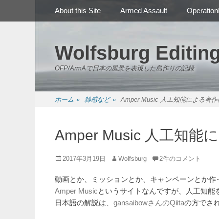
メインメニュー
コ
About this Site
Armed Assault
Operation
ン
テ
ン
Wolfsburg Editin
ツ
へ
OFP/ArmAで日本の風景を表現した島作りの記録
ス
キ
ッ
ホーム
»
雑感など
»
Amper Music 人工知能による
プ
Amper Music 人
投
投
2017年3月19日
Wolfsburg
2件のコメント
稿
稿
日
者
動画とか、ミッションとか、キャンペーンとか作
Amper Music
というサイトなんですが、人工知能
日本語の解説は、
gansaibowさんのQiita
の方でさ