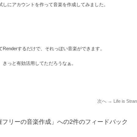
試しにアカウントを作って音楽を作成してみました。
、
Renderするだけで、それっぽい音楽ができます。
、きっと有効活用してただろうなぁ。
次
次へ →
Life is Stra
の
投
る著作権フリーの音楽作成」への2件のフィードバック
稿: