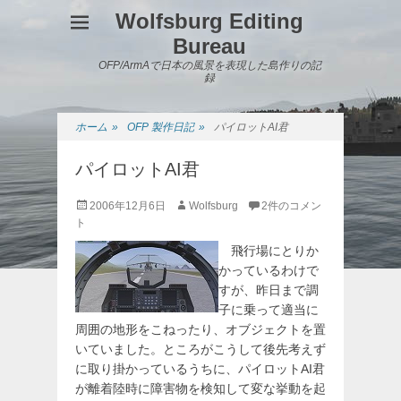
Wolfsburg Editing
Bureau
OFP/ArmAで日本の風景を表現した島作りの記
録
ホーム
»
OFP 製作日記
»
パイロットAI君
パイロットAI君
投
投
2006年12月6日
Wolfsburg
2件のコメン
稿
稿
ト
日
者
飛行場にとりか
かっているわけで
すが、昨日まで調
子に乗って適当に
周囲の地形をこねったり、オブジェクトを置
いていました。ところがこうして後先考えず
に取り掛かっているうちに、パイロットAI君
が離着陸時に障害物を検知して変な挙動を起