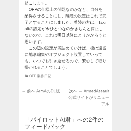
起こします。
OFPの仕様上の問題なのかなと、自分を
納得させることにし、離陸の設定はこれで完
了とすることにしました。着陸の方は、Taxi
offの設定が今ひとつなのかきちんと停止し
ないので、これは明日以降にとりかかろうと
思います。
この辺の設定が煮詰めていけば、後は適当
に地形編集やオブジェクト設置していって
も、いつでも引き返せるので、安心して取り
掛かれることでしょう。
カ
OFP 製作日記
テ
ゴ
投
前
次
← 前へ
ArmAのDL版
次へ →
ArmedAssault
リ
稿
の
の
公式サイトがリニュー
ー
投
投
アル
ナ
稿:
稿:
ビ
ゲ
「パイロットAI君」への2件の
ー
フィードバック