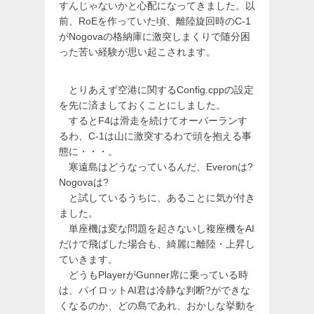
すんじゃないかと心配になってきました。以
前、RoEを作っていた頃、離陸旋回時のC-1
がNogovaの格納庫に激突しまくりで随分困
った苦い経験が思い起こされます。
とりあえず空港に関するConfig.cppの設定
を先に済ましておくことにしました。
するとF4は滑走を続けてオーバーランす
るわ、C-1は山に激突するわで頭を抱える事
態に・・・。
寒遠島はどうなっているんだ、Everonは?
Nogovaは?
と試しているうちに、あることに気が付き
ました。
単座機は変な問題を起さないし複座機をAI
だけで飛ばした場合も、綺麗に離陸・上昇し
ていきます。
どうもPlayerがGunner席に乗っている時
は、パイロットAI君は冷静な判断?ができな
くなるのか、どの島であれ、おかしな挙動を