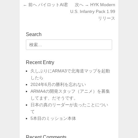
ゴ
投
前
次
← 前へ
パイロットAI君
次へ →
HYK Modern
リ
稿
の
の
U.S. Infantry Pack 1.99
ー
投
投
リリース
ナ
稿:
稿:
ビ
ゲ
Search
ー
検
シ
索:
ョ
Recent Entry
ン
久しぶりにARMA3で北海道マップを起動
したら
2024年6月の勝利を忘れない
ARMA4の開発スタッフ（アニメ）を募集
してます、だそうです。
日本の真のリーダーが去ったことについ
て
5本目のミッション本体
Recent Comments