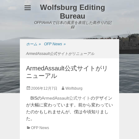
Wolfsburg Editing
Bureau
OFP/ArmAで日本の風景を表現した島作りの記
録
ホーム
»
OFP News
»
ArmedAssault公式サイトがリニューアル
ArmedAssault公式サイトがリ
ニューアル
投
投
2006年12月7日
Wolfsburg
稿
稿
BISの
ArmedAssault公式サイト
のデザイン
日
者
が大幅に変わっています。前から変わってい
たのかもしれませんが、僕は今頃知りまし
た。
カ
OFP News
テ