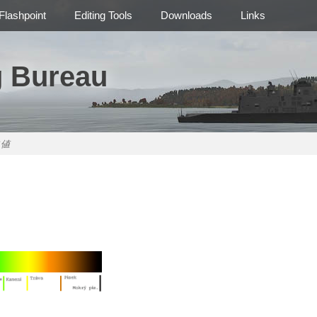
Flashpoint
Editing Tools
Downloads
Links
g Bureau
B値