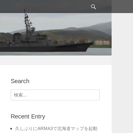
検
索
Search
検
索:
Recent Entry
久しぶりにARMA3で北海道マップを起動