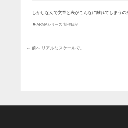
しかしなんで文章と表がこんなに離れてしまうの
カ
ARMAシリーズ 制作日記
テ
ゴ
リ
投
ー
前
← 前へ
リアルなスケールで。
の
稿
投
ナ
稿:
ビ
ゲ
ー
シ
ョ
ン