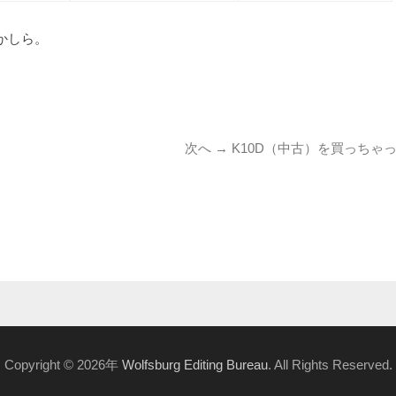
かしら。
次
次へ →
K10D（中古）を買っちゃ
の
投
稿:
Copyright © 2026年
Wolfsburg Editing Bureau
. All Rights Reserved.