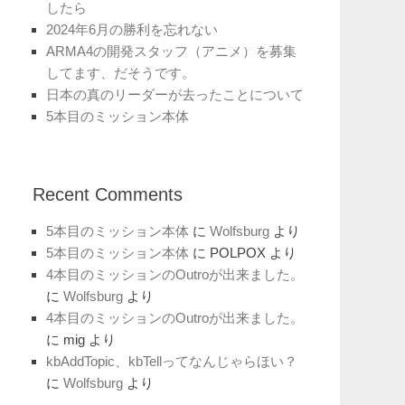
したら
2024年6月の勝利を忘れない
ARMA4の開発スタッフ（アニメ）を募集
してます、だそうです。
日本の真のリーダーが去ったことについて
5本目のミッション本体
Recent Comments
5本目のミッション本体
に
Wolfsburg
より
5本目のミッション本体
に
POLPOX
より
4本目のミッションのOutroが出来ました。
に
Wolfsburg
より
4本目のミッションのOutroが出来ました。
に
mig
より
kbAddTopic、kbTellってなんじゃらほい？
に
Wolfsburg
より