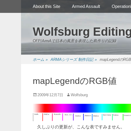
メインメニュー
コ
About this Site
Armed Assault
Operation
ン
テ
ン
Wolfsburg Editin
ツ
へ
OFP/ArmAで日本の風景を表現した島作りの記録
ス
キ
ッ
ホーム
»
ARMAシリーズ 制作日記
»
mapLegendのRG
プ
mapLegendのRGB値
投
投
2009年12月7日
Wolfsburg
稿
稿
日
者
久しぶりの更新が、こんな表ですみません。