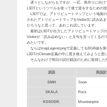
遅々としながらもですが、一応、島作りに向け
L3DTというツールを使って後で楽をするための
L3DTでは、アトリビュートマップという地面の
されたアトリビュートマップをVisitor3に読
だろうなと思って、あれこれ試しています。
最初はL3DTが出力したアトリビュートマップの色
Visitorが「読み込めない」と文句を言ってくるの
みたいです。
ならばmapLegend.pngで定義してるRG
L3DTのClimate定義の中に置き換えてみようと
そんなわけで明日の試行錯誤のために取得したR
原語
英語訳
SNIH
Snow
SKALA
Rock
KOSODR.
Mountainpine