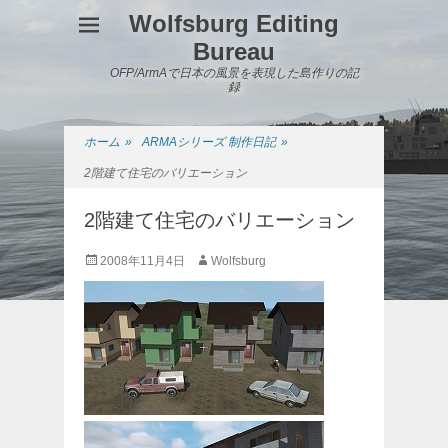
Wolfsburg Editing
Bureau
OFP/ArmAで日本の風景を表現した島作りの記
録
ホーム
»
ARMAシリーズ 制作日記
»
2階建て住宅のバリエーション
2階建て住宅のバリエーション
投
投
2008年11月4日
Wolfsburg
稿
稿
日
者