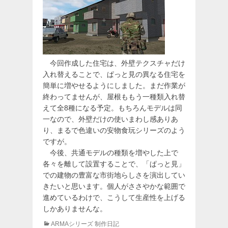
今回作成した住宅は、外壁テクスチャだけ
入れ替えることで、ぱっと見の異なる住宅を
簡単に増やせるようにしました。まだ作業が
終わってませんが、屋根ももう一種類入れ替
えて全8種になる予定。もちろんモデルは同
一なので、外壁だけの使いまわし感ありあ
り、まるで色違いの安物食玩シリーズのよう
ですが。
今後、共通モデルの種類を増やした上で
各々を離して設置することで、「ぱっと見」
での建物の豊富な市街地らしさを演出してい
きたいと思います。個人がささやかな範囲で
進めているわけで、こうして生産性を上げる
しかありませんな。
カ
ARMAシリーズ 制作日記