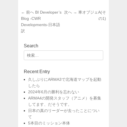
テ
ゴ
投
前
次
← 前へ
BI Developer’s
次へ →
車オブジェA(そ
リ
稿
の
の
Blog -CWR
の1)
ー
投
投
Developments-日本語
ナ
稿:
稿:
訳
ビ
ゲ
ー
Search
シ
検
ョ
索:
ン
Recent Entry
久しぶりにARMA3で北海道マップを起動
したら
2024年6月の勝利を忘れない
ARMA4の開発スタッフ（アニメ）を募集
してます、だそうです。
日本の真のリーダーが去ったことについ
て
5本目のミッション本体